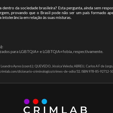
a dentro da sociedade brasileira? Esta pergunta, ainda sem respo
rgem, provando que o Brasil pode não ser um país formado ape
intolerância em relação às suas misturas.
):
zados para LGBTQIA+ e LGBTQIA+fobia, respectivamente.
Leandro Ayres (coord.); QUEVEDO, Jéssica Veleda; ABREU, Carlos A F de (orgs.
.crimlab.com/dicionario-criminologico/crimes-de-odio/32. ISBN 978-85-92712-50