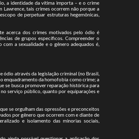
io, a identidade da vítima importa – e o crime
m Lawrence, tais crimes ocorrem não porque a
o escopo de perpetuar estruturas hegemônicas,
te acerca dos crimes motivados pelo ódio é
ências de grupos específicos. Compreender o
rdo com a sexualidade e o gênero adequados é,
 ódio através da legislação criminal (no Brasil,
ara o enquadramento da homofobia como crime; a
ue se busca promover reparação histórica para
 no serviço público, quanto por equiparações e
que se orgulham das opressões e preconceitos
vados por gênero que ocorrem com e diante de
alizado e isolamento das minorias sociais,
ndo ainda possível questionar a aplicação dos