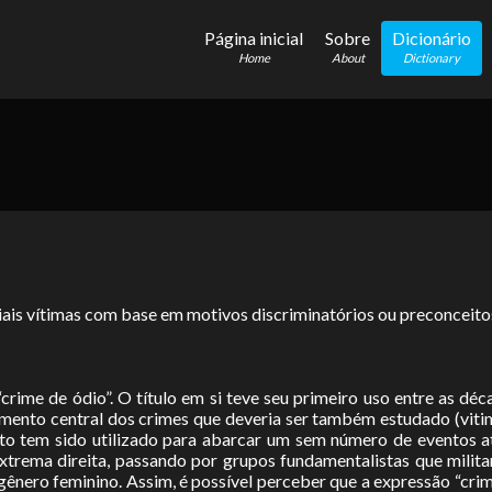
Página inicial
Sobre
Dicionário
Home
About
Dictionary
ais vítimas com base em motivos discriminatórios ou preconceito
 “crime de ódio”. O título em si teve seu primeiro uso entre as
emento central dos crimes que deveria ser também estudado (viti
eito tem sido utilizado para abarcar um sem número de eventos a
extrema direita, passando por grupos fundamentalistas que mili
gênero feminino. Assim, é possível perceber que a expressão “cr