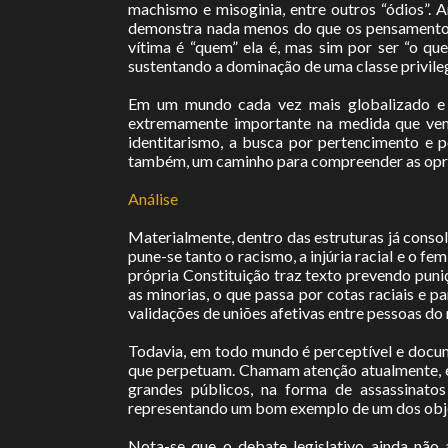
machismo e misoginia, entre outros “ódios”. A
demonstra nada menos do que os pensamentos,
vítima é “quem” ela é, mas sim por ser “o qu
sustentando a dominação de uma classe privile
Em um mundo cada vez mais globalizado e c
extremamente importante na medida que vem 
identitarismo, a busca por pertencimento e pe
também, um caminho para compreender as opres
Análise
Materialmente, dentro das estruturas já consoli
pune-se tanto o racismo, a injúria racial e o
própria Constituição traz texto prevendo pun
as minorias, o que passa por cotas raciais e 
validações de uniões afetivas entre pessoas d
Todavia, em todo mundo é perceptível e docu
que perpetuam. Chamam atenção atualmente, e
grandes públicos, na forma de assassinato
representando um bom exemplo de um dos objet
Nota-se que o debate legislativo ainda não a