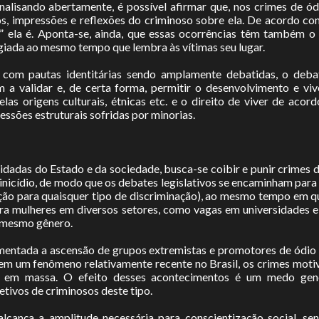
nalisando abertamente, é possível afirmar que, nos crimes de ód
 impressões e reflexões do criminoso sobre ela. De acordo co
e” ela é. Aponta-se, ainda, que essas ocorrências têm também 
giada ao mesmo tempo que lembra às vítimas seu lugar.
om pautas identitárias sendo amplamente debatidas, o deba
a validar e, de certa forma, permitir o desenvolvimento e viv
las origens culturais, étnicas etc. e o direito de viver de aco
sões estruturais sofridas por minorias.
dadas do Estado e da sociedade, busca-se coibir e punir crimes de
 feminicídio, de modo que os debates legislativos se encaminham p
ição para quaisquer tipo de discriminação), ao mesmo tempo em q
para mulheres em diversos setores, como vagas em universidades e
o mesmo gênero.
mentada a ascensão de grupos extremistas e promotores de ódio 
m um fenômeno relativamente recente no Brasil, os crimes moti
s em massa. O efeito desses acontecimentos é um medo gener
ivos de criminosos deste tipo.
lcança a amplitude necessária para conscientização social, se