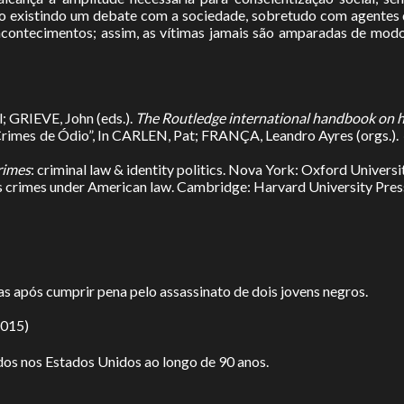
: não existindo um debate com a sociedade, sobretudo com agent
contecimentos; assim, as vítimas jamais são amparadas de modo
 GRIEVE, John (eds.).
The Routledge international handbook on h
mes de Ódio”, In CARLEN, Pat; FRANÇA, Leandro Ayres (orgs.).
rimes
: criminal law & identity politics. Nova York: Oxford Universi
as crimes under American law. Cambridge: Harvard University Pres
as após cumprir pena pelo assassinato de dois jovens negros.
2015)
os nos Estados Unidos ao longo de 90 anos.