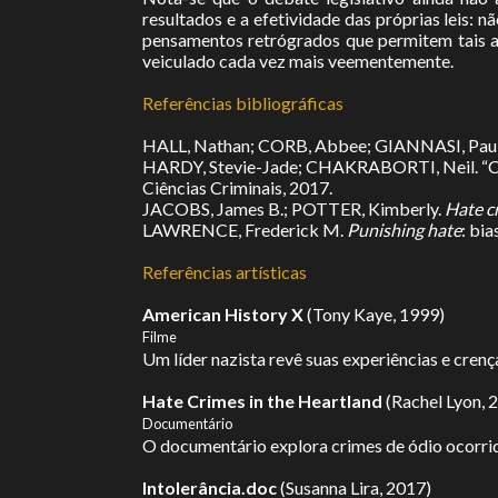
resultados e a efetividade das próprias leis
pensamentos retrógrados que permitem tais a
veiculado cada vez mais veementemente.
Referências bibliográficas
HALL, Nathan; CORB, Abbee; GIANNASI, Paul;
HARDY, Stevie-Jade; CHAKRABORTI, Neil. “Cri
Ciências Criminais, 2017.
JACOBS, James B.; POTTER, Kimberly.
Hate c
LAWRENCE, Frederick M.
Punishing hate
: bi
Referências artísticas
American History X
(Tony Kaye, 1999)
Filme
Um líder nazista revê suas experiências e crenç
Hate Crimes in the Heartland
(Rachel Lyon, 
Documentário
O documentário explora crimes de ódio ocorrid
Intolerância.doc
(Susanna Lira, 2017)