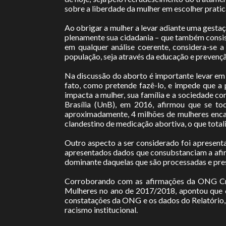
sobre a liberdade da mulher em escolher pratic
Ao obrigar a mulher a levar adiante uma gestaç
plenamente sua cidadania – que também consist
em qualquer análise coerente, considera-se 
população, seja através da educação e prevenç
Na discussão do aborto é importante levar em 
fato, como pretende fazê-lo, e impede que a 
impacta a mulher, sua família e a sociedade c
Brasília (UnB), em 2016, afirmou que se t
aproximadamente, 4 milhões de mulheres enca
clandestino de medicação abortiva, o que tota
Outro aspecto a ser considerado foi apresen
apresentados dados que consubstanciam a afirm
dominante daquelas que são processadas e pres
Corroborando com as afirmações da ONG Criol
Mulheres no ano de 2017/2018, apontou que 6
constatações da ONG e os dados do Relatório, p
racismo institucional.