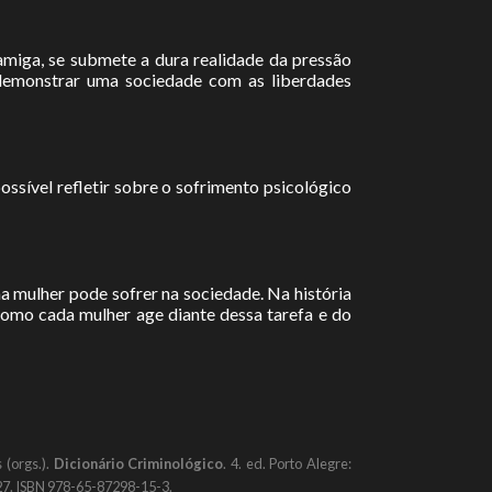
amiga, se submete a dura realidade da pressão
 demonstrar uma sociedade com as liberdades
ssível refletir sobre o sofrimento psicológico
ma mulher pode sofrer na sociedade. Na história
 como cada mulher age diante dessa tarefa e do
 (orgs.).
Dicionário Criminológico
. 4. ed. Porto Alegre:
127. ISBN 978-65-87298-15-3.