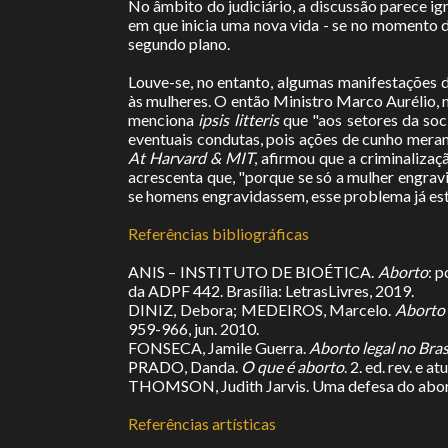
No âmbito do judiciário, a discussão parece ig
em que inicia uma nova vida - se no momento 
segundo plano.
Louve-se, no entanto, algumas manifestações d
às mulheres. O então Ministro Marco Aurélio, n
menciona
ipsis litteris
que "aos setores da so
eventuais condutas, pois ações de cunho mera
At Harvard & MIT
, afirmou que a criminaliza
acrescenta que, "porque se só a mulher engravi
se homens engravidassem, esse problema já est
Referências bibliográficas
ANIS – INSTITUTO DE BIOÉTICA.
Aborto
: 
da ADPF 442. Brasília: LetrasLivres, 2019.
DINIZ, Debora; MEDEIROS, Marcelo.
Aborto 
959-966, jun. 2010.
FONSECA, Jamile Guerra.
Aborto legal no Bras
PRADO, Danda.
O que é aborto
. 2. ed. rev. e 
THOMSON, Judith Jarvis. Uma defesa do abo
Referências artísticas