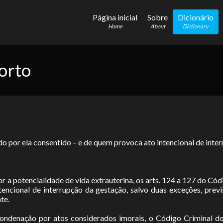
Página inicial
Sobre
Dicionário
Home
About
Dictionary
orto
o por ela consentido – e de quem provoca ato intencional de inter
r a potencialidade de vida extrauterina, os arts. 124 a 127 do Có
encional de interrupção da gestação, salvo duas exceções, previ
te.
ondenação por atos considerados imorais, o Código Criminal do