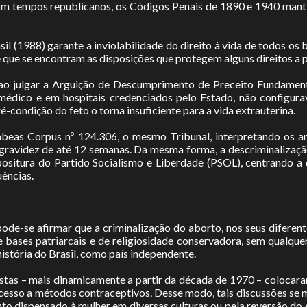
 Em tempos republicanos, os Códigos Penais de 1890 e 1940 manti
l (1988) garante a inviolabilidade do direito à vida de todos os br
e que se encontram as disposições que protegem alguns direitos a 
 ao julgar a Arguição de Descumprimento de Preceito Fundament
r médico e em hospitais credenciados pelo Estado, não configur
é-condição do feto o torna insuficiente para a vida extrauterina.
beas Corpus nº 124.306, o mesmo Tribunal, interpretando os ar
 da gravidez de até 12 semanas. Da mesma forma, a descriminaliza
positura do Partido Socialismo e Liberdade (PSOL), centrando a
ências.
pode-se afirmar que a criminalização do aborto, nos seus difere
ases patriarcais e de religiosidade conservadora, sem qualquer 
istória do Brasil, como país independente.
tas – mais dinamicamente a partir da década de 1970 – colocaram
o acesso a métodos contraceptivos. Desse modo, tais discussões s
nto dispensado à mulher em diversas culturas ou pela reversão d