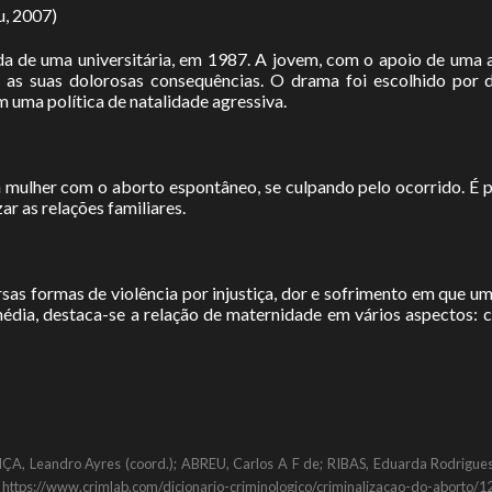
u, 2007)
da de uma universitária, em 1987. A jovem, com o apoio de uma 
 e as suas dolorosas consequências. O drama foi escolhido por
 uma política de natalidade agressiva.
 mulher com o aborto espontâneo, se culpando pelo ocorrido. É po
r as relações familiares.
sas formas de violência por injustiça, dor e sofrimento em que u
 média, destaca-se a relação de maternidade em vários aspectos:
ANÇA, Leandro Ayres (coord.); ABREU, Carlos A F de; RIBAS, Eduarda Rodrigues
m: https://www.crimlab.com/dicionario-criminologico/criminalizacao-do-aborto/