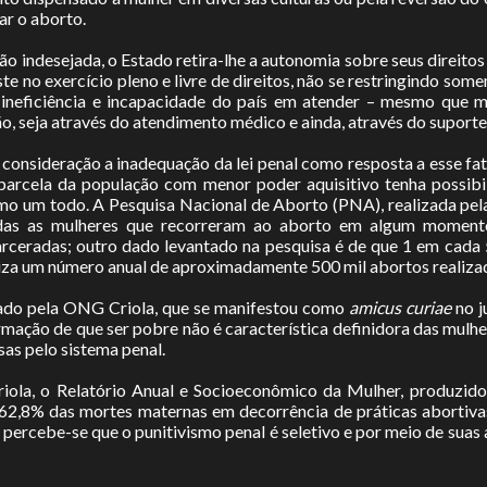
ar o aborto.
ão indesejada, o Estado retira-lhe a autonomia sobre seus direitos
e no exercício pleno e livre de direitos, não se restringindo som
a ineficiência e incapacidade do país em atender – mesmo que 
ão, seja através do atendimento médico e ainda, através do suport
consideração a inadequação da lei penal como resposta a esse fato
parcela da população com menor poder aquisitivo tenha possibil
omo um todo. A Pesquisa Nacional de Aborto (PNA), realizada pela 
odas as mulheres que recorreram ao aborto em algum momento 
rceradas; outro dado levantado na pesquisa é de que 1 em cada 
liza um número anual de aproximadamente 500 mil abortos realiza
tado pela ONG Criola, que se manifestou como
amicus curiae
no j
ação de que ser pobre não é característica definidora das mulher
as pelo sistema penal.
a, o Relatório Anual e Socioeconômico da Mulher, produzido p
2,8% das mortes maternas em decorrência de práticas abortiva
ercebe-se que o punitivismo penal é seletivo e por meio de suas 