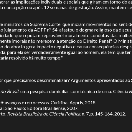
norar as implicações individuais e sociais que giram em torno do 
da concepção ou após 12 semanas de gestação. Assim, mantém-se 
e ministros da Suprema Corte, que iniciam movimentos no sentido
o julgamento da ADPF nº 54, afastou o dogma religioso da discuss
ciedade que reputam reprovável moralmente condutas das mulher
mente imorais não merecem a atenção do Direito Penal". O Minist
ção do aborto gera impacto negativo e causa consequências despr
da, para ela ser verdadeiramente igual ao homem, ela tem que ter o
aria resolvido há muito tempo."
por que precisamos descriminalizar? Argumentos apresentados ao 
no Brasil
: uma pesquisa domiciliar com técnica de urna. Ciência & S
il
: avanços e retrocessos. Curitiba: Appris, 2018.
atual. São Paulo: Editora Brasiliense, 2007.
rto,
Revista Brasileira de Ciência Política
, n. 7, p. 145-164, 2012.