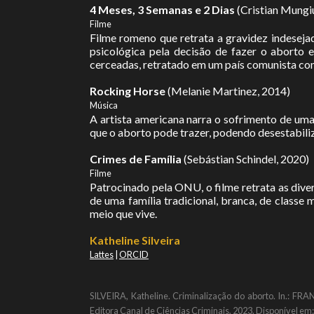
4 Meses, 3 Semanas e 2 Dias
(Cristian Mungi
Filme
Filme romeno que retrata a gravidez indeseja
psicológica pela decisão de fazer o aborto
cerceadas, retratado em um país comunista com
Rocking Horse
(Melanie Martinez, 2014)
Música
A artista americana narra o sofrimento de uma
que o aborto pode trazer, podendo desestabiliza
Crimes de Família
(Sebástian Schindel, 2020)
Filme
Patrocinado pela ONU, o filme retrata as diver
de uma família tradicional, branca, de classe
meio que vive.
Katheline Silveira
Lattes
|
ORCID
SILVEIRA, Katheline. Criminalização do aborto. In.: FR
Editora Canal de Ciências Criminais, 2023. Disponível e