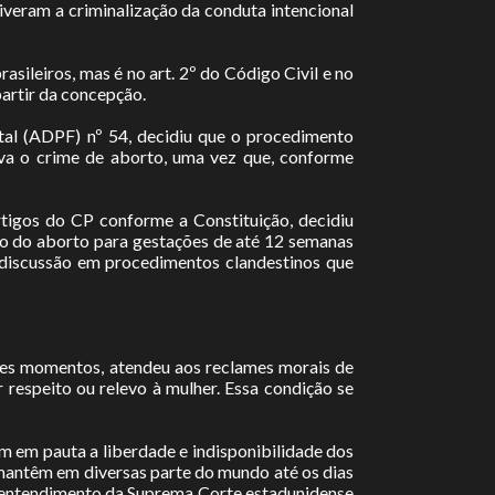
veram a criminalização da conduta intencional
asileiros, mas é no art. 2º do Código Civil e no
partir da concepção.
al (ADPF) nº 54, decidiu que o procedimento
ava o crime de aborto, uma vez que, conforme
tigos do CP conforme a Constituição, decidiu
ção do aborto para gestações de até 12 semanas
 discussão em procedimentos clandestinos que
ntes momentos, atendeu aos reclames morais de
respeito ou relevo à mulher. Essa condição se
 em pauta a liberdade e indisponibilidade dos
e mantêm em diversas parte do mundo até os dias
o entendimento da Suprema Corte estadunidense