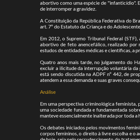
abortivo como uma espécie de "infanticídio".
de interromper a gravidez.
A Constituição da República Federativa do Brasi
art. 7º do Estatuto da Criança e do Adolescent
Em 2012, o Supremo Tribunal Federal (STF),
abortivo de feto anencefálico, realizado po
estudos de entidades médicas e científicas, a pr
Quatro anos mais tarde, no julgamento do Ha
excluir a ilicitude da interrupção voluntária
está sendo discutida na ADPF nº 442, de pro
atendem a essa demanda e suas graves consequ
Análise
Em uma perspectiva criminológica feminista, 
uma sociedade fundada e fundamentada sobre b
manteve essencialmente inalterada por toda a h
Os debates iniciados pelos movimentos feminis
corpos femininos, o direito à livre escolha e 
de hoje, seja pelo recrudescimento do tratame