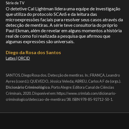
Série de TV
O detetive Cal Lightman lidera uma equipe de investigação
que utiliza do protocolo SCAnS e da leitura das
microexpressões faciais para resolver seus casos através da
detecção de mentiras. A série teve consultoria do próprio
Paul Ekman, além de revelar em alguns momentos a história
real de como foi realizada a pesquisa que afirmou que
algumas expressões são universais.
Diego da Rosa dos Santos
Lattes
|
ORCID
SANTOS, Diego Rosa dos. Detecção de mentiras. In.: FRANÇA, Leandro
Ayres (coord.); QUEVEDO, Jéssica Veleda; ABREU, Carlos A F de (orgs.).
Dicionário Criminológico
. Porto Alegre: Editora Canal de Ciências
Criminais, 2020. Disponível em: https://www.crimlab.com/dicionario-
criminologico/deteccao-de-mentiras/38. ISBN 978-85-92712-50-1.