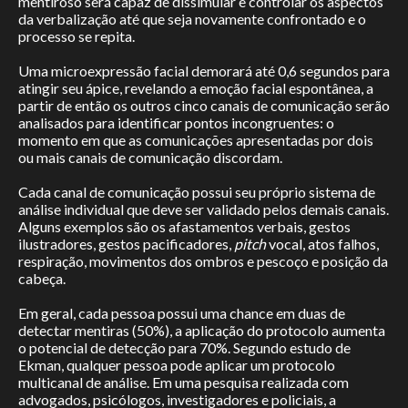
mentiroso será capaz de dissimular e controlar os aspectos
da verbalização até que seja novamente confrontado e o
processo se repita.
Uma microexpressão facial demorará até 0,6 segundos para
atingir seu ápice, revelando a emoção facial espontânea, a
partir de então os outros cinco canais de comunicação serão
analisados para identificar pontos incongruentes: o
momento em que as comunicações apresentadas por dois
ou mais canais de comunicação discordam.
Cada canal de comunicação possui seu próprio sistema de
análise individual que deve ser validado pelos demais canais.
Alguns exemplos são os afastamentos verbais, gestos
ilustradores, gestos pacificadores,
pitch
vocal, atos falhos,
respiração, movimentos dos ombros e pescoço e posição da
cabeça.
Em geral, cada pessoa possui uma chance em duas de
detectar mentiras (50%), a aplicação do protocolo aumenta
o potencial de detecção para 70%. Segundo estudo de
Ekman, qualquer pessoa pode aplicar um protocolo
multicanal de análise. Em uma pesquisa realizada com
advogados, psicólogos, investigadores e policiais, a