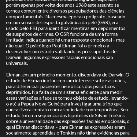
porém apenas por volta dos anos 1960 este assunto se
Atlas
tornou comum entre diversos pesquisadores das ciências
comportamentais. Na mesma época o polígrafo, baseado
em um sensor de resposta galvânica da pele (GSR), era
Leitura
usado pelo FBI para identificar mentiras em depoimentos
de suspeitos de crimes. O GSR funciona de uma forma
limitada; indica quando há uma resposta emocional – mas
Observatório
não qual. O psicólogo Paul Ekman foi o primeiro a
desenvolver um estudo validando os pressupostos de
Revista
Darwin: algumas expressões faciais emocionais são
universais.
Projeto Vazou
Ekman, em um primeiro momento, discordava de Darwin. O
estudo de Ekman iniciou com um interesse sobre as mãos,
para diferenciar pacientes neuróticos dos psicóticos
Publicações
deprimidos. Na falta de um sistema eficiente para medir
Publications
essas variações a face se tornou objeto de estudo, levando-
o até a Papua Nova Guiné para investigar uma tribo que
Contato
nunca tivera contato com a sociedade contemporânea. Seu
estudo foi uma sequência das hipóteses de Silvan Tonkins
Contact
sobre a universalidade das expressões faciais emocionais, o
qual Ekman discordava – para Ekman as expressões eram
socialmente aprendidas e Tonkins não tinha evidências para