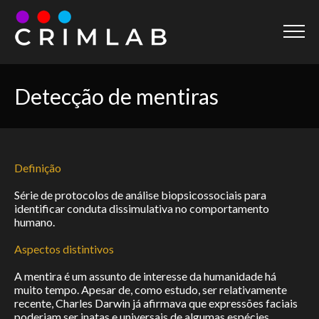
Página inicial
Detecção de mentiras
Home
Sobre
About
Definição
Dicionário
Série de protocolos de análise biopsicossociais para
Dictionary
identificar conduta dissimulativa no comportamento
humano.
Prêmio
Aspectos distintivos
Award
A mentira é um assunto de interesse da humanidade há
Projetos
muito tempo. Apesar de, como estudo, ser relativamente
recente, Charles Darwin já afirmava que expressões faciais
Projects
poderiam ser inatas e universais de algumas espécies,