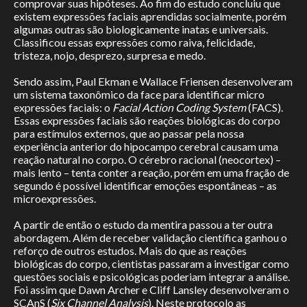
comprovar suas hipóteses. Ao fim do estudo concluiu que
existem expressões faciais aprendidas socialmente, porém
algumas outras são biologicamente inatas e universais.
Classificou essas expressões como raiva, felicidade,
tristeza, nojo, desprezo, surpresa e medo.
Sendo assim, Paul Ekman e Wallace Friensen desenvolveram
um sistema taxonômico da face para identificar micro
expressões faciais: o
Facial Action Coding System
(FACS).
Essas expressões faciais são reações biológicas do corpo
para estímulos externos, que ao passar pela nossa
experiência anterior do hipocampo cerebral causam uma
reação natural no corpo. O cérebro racional (neocortex) –
mais lento – tenta conter a reação, porém em uma fração de
segundo é possível identificar emoções espontâneas – as
microexpressões.
A partir de então o estudo da mentira passou a ter outra
abordagem. Além de receber validação científica ganhou o
reforço de outros estudos. Mais do que as reações
biológicas do corpo, cientistas passaram a investigar como
questões sociais e psicológicas poderiam integrar a análise.
Foi assim que Dawn Archer e Cliff Lansley desenvolveram o
SCAnS (
Six Channel Analysis
). Neste protocolo as