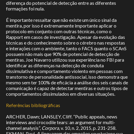
diferença do potencial de detecção entre as diferentes
formações foi nula.
É importante ressaltar que não existe um único sinal da
mentira, por isso é extremamente importante aplicar o
protocolo em conjunto com outras técnicas, como o
Rapport em casos de investigação. Apesar da evolução das
técnicas e do conhecimento sobre o cérebro nas respostas
e interações com o ambiente, tanto o FACS quanto o SCAnS
possuem não mais que 90% de potencial de detecção de
mentiras. Joe Navarro utilizou sua experiência no FBI para
identificar as diferenças na detecção de conduta
dissimulativa e comportamento violento em pessoas com
transtorno de personalidade antissocial, isso demonstra que
mesmo sem ter 100% de eficácia a análise dos seis canais de
comunicação é capaz de detectar mentiras e outros tipos de
comportamentos dissimulados em diversas situações.
Referências bibliográficas
ARCHER, Dawn; LANSLEY, Cliff. “Public appeals, news
interviews and crocodile tears: an argument for multi-
channel analysis”,
Corpora
, v. 10, n. 2, 2015, p. 231-258.
EKMAN, Paul.
A linguagem das emoções
: revolucione sua