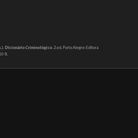
.).
Dicionário Criminológico
. 2.ed. Porto Alegre: Editora
10-8.