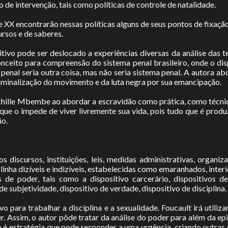
 de intervenção, tais como políticas de controle de natalidade.
XX encontrarão nessas políticas alguns de seus pontos de fixação.
rsos e de saberes.
itivo pode ser deslocado a experiências diversas da análise das 
conceito para compreensão do sistema penal brasileiro, onde o dis
a penal seria outra coisa, mas não seria sistema penal. A autora 
criminalização do movimento e da luta negra por sua emancipação.
hille Mbembe ao abordar a escravidão como prática, como técnica,
 que o impede de viver livremente sua vida, pois tudo que é produ
ão.
discursos, instituições, leis, medidas administrativas, organiza
nha dizíveis e indizíveis, estabelecidas como emaranhados, interio
s de poder, tais como a dispositivo carcerário, dispositivos de
 de subjetividade, dispositivo de verdade, dispositivo de disciplina.
vo para trabalhar a disciplina e a sexualidade. Foucault irá utiliz
r. Assim, o autor pôde tratar da análise do poder para além da e
vo é estratégia que pode responder a uma urgência, criando outras 