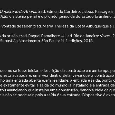
O mistério da Ariana
. trad. Edmundo Cordeiro. Lisboa: Passagens,
chão
: o sistema penal e o projeto genocida do Estado brasileiro.
 a vontade de saber. trad. Maria Thereza da Costa Albuquerque e J.
 da prisão. trad. Raquel Ramalhete. 41. ed. Rio de Janeiro: Vozes, 
d. Sebastião Nascimento. São Paulo: N-1 edições, 2018.
 como se fosse iniciar a descrição da construção em um tempo pa
ão está acabada e, uma vez dentro dela, vê-se que a construção 
mo uma entrada aberta é, em realidade, a entrada e saída, ponto
é exatamente evitar a saída do mundo já instalado e a entrada de
ntou anunciando que instalou uma construção, dando a ideia de que
a não se pode sair, pois a saída é sua entrada. Dispositivo é exa