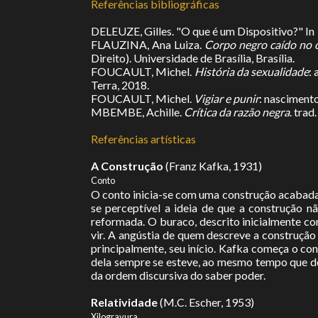
Referências bibliográficas
DELEUZE, Gilles. "O que é um Dispositivo?" In
FLAUZINA, Ana Luiza.
Corpo negro caído no 
Direito). Universidade de Brasília, Brasília.
FOUCAULT, Michel.
História da sexualidade
:
Terra, 2018.
FOUCAULT, Michel.
Vigiar e punir
: nascimento
MBEMBE, Achille.
Crítica da razão negra
. tra
Referências artísticas
A Construção
(Franz Kafka, 1931)
Conto
O conto inicia-se com uma construção acabada,
se perceptível a ideia de que a construção n
reformada. O buraco, descrito inicialmente co
vir. A angústia de quem descreve a construção 
principalmente, seu início. Kafka começa o co
dela sempre se esteve, ao mesmo tempo que del
da ordem discursiva do saber poder.
Relatividade
(M.C. Escher, 1953)
Xilogravura