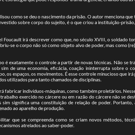
nalisou como se deu o nascimento da prisão. O autor menciona qu
investido sobre corpo do sujeito, é o que criou a instituição-prisão
 Foucault irá descrever como que, no século XVIII, o soldado to
briu-se o corpo não só como objeto alvo de poder, mas como (re
o é exatamente o controle a partir de novas técnicas. Não se tra
im de uma economia, eficácia, coação ininterrupta sobre o c
, os espaços, os movimentos. É esse controle minucioso que irá 
dos utilizados para tanto chamados de disciplinas.
e irá fabricar indivíduos-máquinas, como também proletários. Nesse
 trabalho exercido no cárcere ou em razão do cárcere não se des
s sim significa uma constituição de relação de poder. Portanto,
enado ao aparelho de produção.
ibilitar que se compreenda como se criam novos métodos, técnic
ecanismos atrelados ao saber-poder.