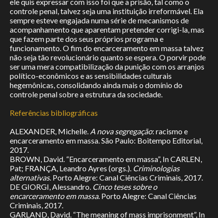
ele quis expressar com isso foi que a prisão, tal como o
controle penal, talvez seja uma instituição irreformável. Ela
sempre esteve engajada numa série de mecanismos de
acompanhamento que aparentam pretender corrigi-la, mas
que fazem parte dos seus próprios programa e
funcionamento. O fim do encarceramento em massa talvez
não seja tão revolucionário quanto se espera. O porvir pode
ser uma mera compatibilização da punição com os arranjos
político-econômicos e as sensibilidades culturais
hegemônicas, consolidando ainda mais o domínio do
controle penal sobre a estrutura da sociedade.
Referências bibliográficas
ALEXANDER, Michelle.
A nova segregação
: racismo e
encarceramento em massa. São Paulo: Boitempo Editorial,
2017.
BROWN, David. “Encarceramento em massa”, In CARLEN,
Pat; FRANÇA, Leandro Ayres (orgs.).
Criminologias
alternativas
. Porto Alegre: Canal Ciências Criminais, 2017.
DE GIORGI, Alessandro.
Cinco teses sobre o
encarceramento em massa
. Porto Alegre: Canal Ciências
Criminais, 2017.
GARLAND, David. “The meaning of mass imprisonment”, In