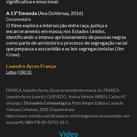
significativa e emocional.
A 13ª Emenda
(Ava DuVernay, 2016)
Documentário
O filme explora a intersecção entre raça, justiça e
encarceramento em massa, nos Estados Unidos,
identificando o intenso aprisionamento de pessoas negras
como parte de um histórico processo de segregação racial
que perpassa a escravidão e as leis segregacionistas (Jim
Crow).
Leandro Ayres França
Lattes
|
ORCID
FRANÇA, Leandro Ayres. Encarceramento em massa. In.: FRANÇA,
Leandro Ayres (coord.); QUEVEDO, Jéssica Veleda; ABREU, Carlos A F
de (orgs.).
Dicionário Criminológico
. Porto Alegre: Editora Canal de
Ciências Criminais, 2020. Disponível em:
https://www.crimlab.com/dicionario-criminologico/encarceramento-em-
massa/45. ISBN 978-85-92712-50-1.
Vídeo