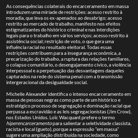
As consequências colaterais do encarceramento em massa
introduzem uma miríade de restrições: acesso restrito à
moradia, que leva os ex-apenados ao desabrigo; acesso
restrito ao mercado de trabalho, manifesto nos efeitos
estigmatizantes do histórico criminal e nas interdições
legais para o trabalho em vários serviços; acesso restrito à
assistência social; restrição de voto, o que gera uma
influência racial no resultado eleitoral. Todas essas
restrições contribuem para a insegurança econômica, a
precarização do trabalho, a ruptura das relações familiares,
o colapso comunitário, o desengajamento cívico, a violência
interpessoal e a perpetuação das desvantagens daqueles
capturados na rede do sistema penal com a transmissão
intergeracional da desigualdade social.
Michelle Alexander identifica o intenso encarceramento em
massa de pessoas negras como parte de um histórico e
estratégico processo de segregação e dominação racial que
perpassa a escravidão e as leis segregacionistas (Jim Crow),
nos Estados Unidos. Loïc Wacquant prefere o termo
hiperencarceramento
para salientar a seletividade classista,
racista e local (gueto), porque a expressão “em massa”
sugere uma ampliação distribuída na sociedade, como