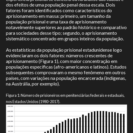
dos efeitos de uma população penal dessa escala. Dois
Atlas
fatores foram identificados como característicos do
aprisionamento em massa: primeiro, um tamanho da
população prisional e uma taxa de aprisionamento
Leitura
notavelmente superiores ao padrão histórico e comparativo
para sociedades desse tipo; segundo, o aprisionamento
sistemático concentrado em grupos inteiros da população.
Observatório
As estatísticas da população prisional estadunidense logo
Revista
evidenciaram os dois fatores: números crescentes de
aprisionamento (Figura 1), com maior concentração em
populações específicas (afro-americanos e latinos). Estudos
Projeto Vazou
subsequentes comprovaram o mesmo fenômeno em outros
países, com variações na população encarcerada (indígenas,
na Austrália, por exemplo).
Publicações
Publications
Figura 1: Número de prisioneiros em penitenciárias federais e estaduais,
nos Estados Unidos (1980-2017).
Contato
Contact