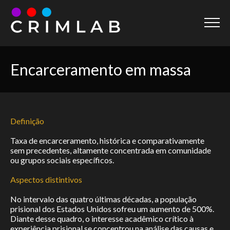
Página inicial
Encarceramento em massa
Home
Sobre
About
Definição
Dicionário
Taxa de encarceramento, histórica e comparativamente
Dictionary
sem precedentes, altamente concentrada em comunidade
ou grupos sociais específicos.
Prêmio
Aspectos distintivos
Award
No intervalo das quatro últimas décadas, a população
Projetos
prisional dos Estados Unidos sofreu um aumento de 500%.
Diante desse quadro, o interesse acadêmico crítico à
Projects
experiência prisional se concentrou na análise das causas e