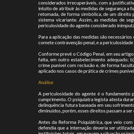
considerados irrecuperáveis, com a justificati
intuito de atribuir às medidas de segurança a
retomada, de forma simbólica, de um direito
sistema vicariante. Assim, as medidas de se
periculosidade do agente considerado inimputáve
Para a aplicação das medidas são necessários 
comete contravenção penal, e a periculosidade 
Conforme prevê o Código Penal, em seu artigo 
falta, em outro estabelecimento adequado; b
crime punível com reclusão e, de forma facult
aplicado nos casos de prática de crimes puníve
Análise
A periculosidade do agente é o fundamento 
cumprimento. O psiquiatra legista atesta dura
delinquência futura baseada em seu sofrimento
diminuídos, porém, esses direitos passam a ser
Antes da Reforma Psiquiátrica, que veio com o
defendia que a internação deveria ser utilizad
instituições totais, agravavam a situação psíqui