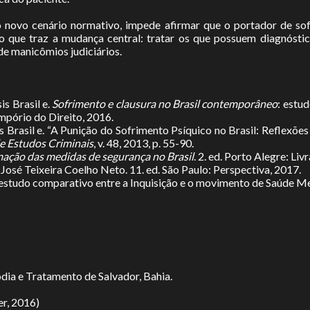
 novo cenário normativo, impede afirmar que o portador de sof
os, o que traz a mudança central: tratar os que possuem diagnós
de manicômios judiciários.
 Brasil e.
Sofrimento e clausura no Brasil contemporâneo
: estu
mpório do Direito, 2016.
asil e. “A Punição do Sofrimento Psíquico no Brasil: Reflexões
e Estudos Criminais
, v. 48, 2013, p. 55-90.
mação das medidas de segurança no Brasil
. 2. ed. Porto Alegre: Li
. José Teixeira Coelho Neto. 11. ed. São Paulo: Perspectiva, 2017.
 estudo comparativo entre a Inquisição e o movimento de Saúde Men
dia e Tratamento de Salvador, Bahia.
er, 2016)