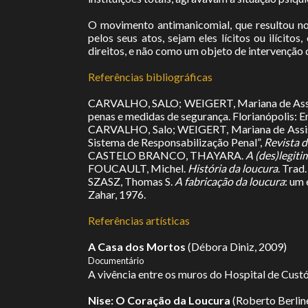
O movimento antimanicomial, que resultou no
pelos seus atos, sejam eles lícitos ou ilícit
direitos, e não como um objeto de intervenção 
Referências bibliográficas
CARVALHO, SALO; WEIGERT, Mariana de Assis
penas e medidas de segurança. Florianópolis: E
CARVALHO, Salo; WEIGERT, Mariana de Assis Br
Sistema de Responsabilização Penal”,
Revista d
CASTELO BRANCO, THAYARA.
A (des)legiti
FOUCAULT, Michel.
História da loucura
. Trad
SZASZ, Thomas S.
A fabricação da loucura
: um
Zahar, 1976.
Referências artísticas
A Casa dos Mortos
(Débora Diniz, 2009)
Documentário
A vivência entre os muros do Hospital de Custó
Nise: O Coração da Loucura
(Roberto Berlin