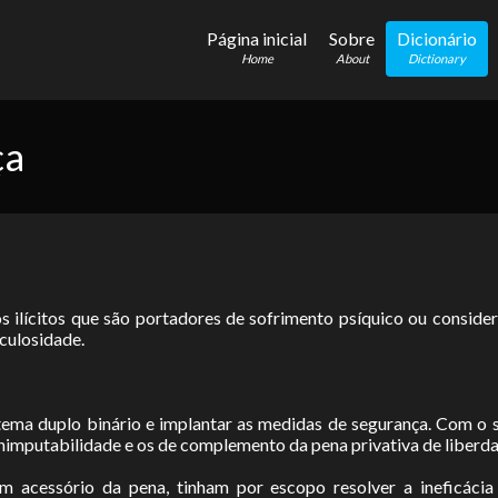
Página inicial
Sobre
Dicionário
Home
About
Dictionary
ça
os ilícitos que são portadores de sofrimento psíquico ou consid
iculosidade.
tema duplo binário e implantar as medidas de segurança. Com o 
inimputabilidade e os de complemento da pena privativa de liberda
um acessório da pena, tinham por escopo resolver a ineficác