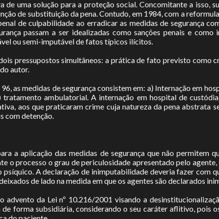
va de uma solução para a proteção social. Concomitante a isso, s
 função de substituição da pena. Contudo, em 1984, com a reformul
 penal de culpabilidade ao erradicar as medidas de segurança 
gurança passam a ser idealizadas como sanções penais e como 
l ou semi-imputável de fatos típicos ilícitos.
dois pressupostos simultâneos: a prática de fato previsto como cr
do autor.
96, as medidas de segurança consistem em: a) Internação em hospit
) tratamento ambulatorial. A internação em hospital de custódi
ativa, aos que praticaram crime cuja natureza da pena abstrata se
is com detenção.
para a aplicação das medidas de segurança que não permitem qu
nte o processo o grau de periculosidade apresentado pelo agente,
 psíquico. A declaração de inimputabilidade deveria fazer com qu
 deixados de lado na medida em que os agentes são declarados ini
 advento da Lei nº 10.216/2001 visando a desinstitucionalização
a de forma subsidiária, considerando o seu caráter aflitivo, pois
ca do paciente.