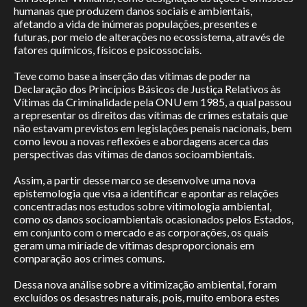
humanas que produzem danos sociais e ambientais,
Atlas
afetando a vida de inúmeras populações, presentes e
futuras, por meio de alterações no ecossistema, através de
fatores químicos, físicos e psicossociais.
Leitura
Teve como base a inserção das vítimas de poder na
Declaração dos Princípios Básicos de Justiça Relativos às
Observatório
Vítimas da Criminalidade pela ONU em 1985, a qual passou
a representar os direitos das vítimas de crimes estatais que
Revista
não estavam previstos em legislações penais nacionais, bem
como levou a novas reflexões e abordagens acerca das
perspectivas das vítimas de danos socioambientais.
Projeto Vazou
Assim, a partir desse marco se desenvolve uma nova
epistemologia que visa a identificar e apontar as relações
Publicações
concentradas nos estudos sobre vitimologia ambiental,
Publications
como os danos socioambientais ocasionados pelos Estados,
em conjunto com o mercado e as corporações, os quais
Contato
geram uma miríade de vítimas desproporcionais em
comparação aos crimes comuns.
Contact
Dessa nova análise sobre a vitimização ambiental, foram
excluídos os desastres naturais, pois, muito embora estes