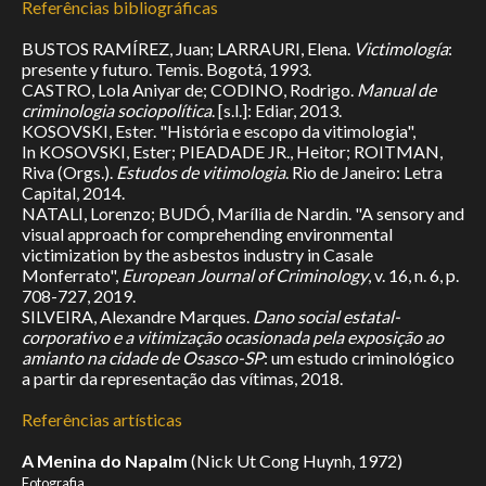
Referências bibliográficas
BUSTOS RAMÍREZ, Juan; LARRAURI, Elena.
Victimología
:
presente y futuro. Temis. Bogotá, 1993.
CASTRO, Lola Aniyar de; CODINO, Rodrigo.
Manual de
criminologia sociopolítica
. [s.l.]: Ediar, 2013.
KOSOVSKI, Ester. "História e escopo da vitimologia",
In KOSOVSKI, Ester; PIEADADE JR., Heitor; ROITMAN,
Riva (Orgs.).
Estudos de vitimologia
. Rio de Janeiro: Letra
Capital, 2014.
NATALI, Lorenzo; BUDÓ, Marília de Nardin. "A sensory and
visual approach for comprehending environmental
victimization by the asbestos industry in Casale
Monferrato",
European Journal of Criminology
, v. 16, n. 6, p.
708-727, 2019.
SILVEIRA, Alexandre Marques.
Dano social estatal-
corporativo e a vitimização ocasionada pela exposição ao
amianto na cidade de Osasco-SP
: um estudo criminológico
a partir da representação das vítimas, 2018.
Referências artísticas
A Menina do Napalm
(Nick Ut Cong Huynh, 1972)
Fotografia