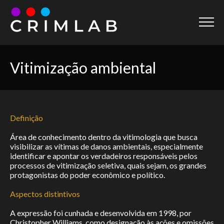
Página inicial
Vitimização ambiental
Home
Sobre
About
Definição
Dicionário
Área de conhecimento dentro da vitimologia que busca
Dictionary
visibilizar as vítimas de danos ambientais, especialmente
identificar e apontar os verdadeiros responsáveis pelos
Prêmio
processos de vitimização seletiva, quais sejam, os grandes
protagonistas do poder econômico e político.
Award
Aspectos distintivos
Projetos
A expressão foi cunhada e desenvolvida em 1998, por
Projects
Christopher Williams, como designação às ações e omissões