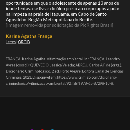
oportunidade em que o adolescente de apenas 13 anos de
idade tentava se livrar do óleo preso ao corpo após ajudar
na limpeza na praia de Itapuama, em Cabo de Santo
Agostinho, Região Metropolitana do Recife.
[Imagem removida por solicitação da PicRights Brasil]
Karine Agatha França
Lattes
|
ORCID
FRANÇA, Karine Agatha. Vitimização ambiental. In.: FRANÇA, Leandro
Ayres (coord.); QUEVEDO, Jéssica Veleda; ABREU, Carlos A F de (orgs.).
Dicionário Criminológico
. 2.ed. Porto Alegre: Editora Canal de Ciências
Criminais, 2021. Disponível em: https://www.crimlab.com/dicionario-
criminologico/vitimizacao-ambiental/92. ISBN 978-65-87298-10-8.