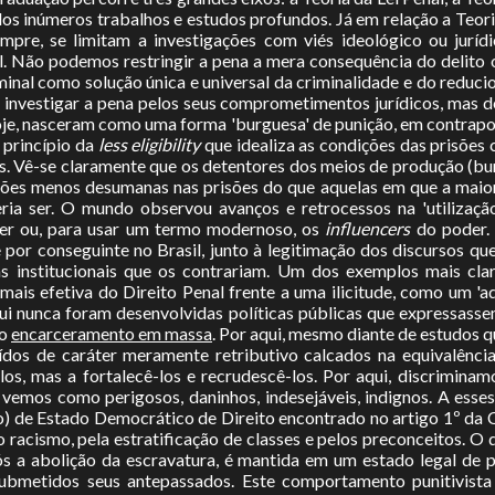
dos inúmeros trabalhos e estudos profundos. Já em relação a Teo
pre, se limitam a investigações com viés ideológico ou jurídi
l. Não podemos restringir a pena a mera consequência do delit
riminal como solução única e universal da criminalidade e do redu
a investigar a pena pelos seus comprometimentos jurídicos, mas d
oje, nasceram como uma forma 'burguesa' de punição, em contrapos
o princípio da
less eligibility
que idealiza as condições das prisões 
es. Vê-se claramente que os detentores dos meios de produção (b
ções menos desumanas nas prisões do que aquelas em que a maiori
ia ser. O mundo observou avanços e retrocessos na 'utilizaçã
der ou, para usar um termo modernoso, os
influencers
do poder. 
por conseguinte no Brasil, junto à legitimação dos discursos que
as institucionais que os contrariam. Um dos exemplos mais clar
mais efetiva do Direito Penal frente a uma ilicitude, como um 'a
ui nunca foram desenvolvidas políticas públicas que expressasse
lo
encarceramento em massa
. Por aqui, mesmo diante de estudos
uídos de caráter meramente retributivo calcados na equivalênci
-los, mas a fortalecê-los e recrudescê-los. Por aqui, discrimin
 vemos como perigosos, daninhos, indesejáveis, indignos. A ess
) de Estado Democrático de Direito encontrado no artigo 1º da C
lo racismo, pela estratificação de classes e pelos preconceitos. O
 a abolição da escravatura, é mantida em um estado legal de 
bmetidos seus antepassados. Este comportamento punitivista e