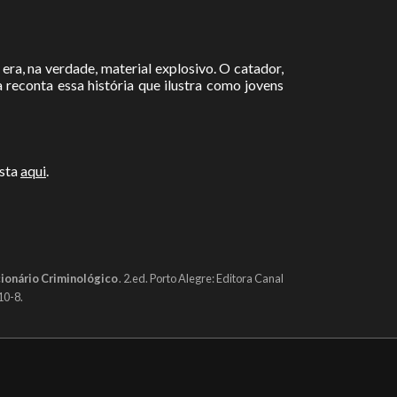
era, na verdade, material explosivo. O catador,
reconta essa história que ilustra como jovens
ista
aqui
.
ionário Criminológico
. 2.ed. Porto Alegre: Editora Canal
10-8.