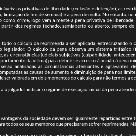
icáveis: as privativas de liberdade (reclusão e detenção), as restri
ão, limitação de fim de semana) e a pena de multa. No entanto, no 
o como crime, logo vem a mente a pena privativa de liberdade,
 partir dos regimes fechado, semiaberto ou aberto, sempre de 
todo o cálculo da reprimenda a ser aplicada, entrecruzando o ca
lo legislador. O cálculo da pena observa um sistema trifásico 
se, as circunstâncias judiciais subjetivas (culpabilidade, antecede
mportamento da vítima) para definir se acrescerá ou não à pena mí
serão analisadas as circunstâncias atenuantes e agravantes, d
o computadas as causas de aumento e diminuição de pena nos limit
de ser valorada em dois momentos do cálculo para não termos a o
á o julgador indicar o regime de execução inicial da pena atende
As vantagens da sociedade devem ser igualmente repartidas entre 
para todos os seus membros que precisarem sofrer reprimendas. N
raduação percorre três grandes eixos: a Teoria da Lei Penal, a Te