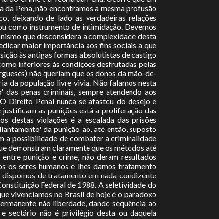
ria da Pena, não encontramos a mesma profusão
co, deixando de lado as verdadeiras relações
o ou como instrumento de intimidação. Devemos
cionismo que desconsidera a complexidade desta
edicar maior importância aos fins sociais a que
ição às antigas formas absolutistas de castigo
como inferiores às condições desfrutadas pelas
urgueses) não queriam que os donos da mão-de-
a da população livre vivia. Não falamos nesta
o' das penas criminais, sempre atendendo aos
O Direito Penal nunca se afastou do desejo e
 justificam as punições está a proliferação das
os destas violações é a escalada das prisões
diantamento' da punição ao, até então, suposto
m a possibilidade de combater a criminalidade
 que demonstram claramente que os métodos até
a entre punição e crime, não deram resultados
amos os seres humanos e lhes damos tratamento
es dispomos de tratamento em nada condizente
onstituição Federal de 1988. A seletividade do
 que vivenciamos no Brasil de hoje é o paradoxo
permanente não liberdade, dando sequência ao
 sectário não é privilégio desta ou daquela