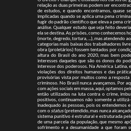
relação as duas primeiras podem ser encontra
de estudos, e quando encontramos, quase sem
implicadas quando se aplica uma pena crimina
fugir do padrão científico que eleva a pena c
análise. Qualquer estudo que seja feito deveri
ela se destina. As prisões, como conhecemos h
(morte, degredo, tortura, ...), mas atendendo a
categorias mais baixas dos trabalhadores livr
obra (proletários) fossem tentados por condi
altura do Brasil do ano 2020, mas bem poder
interesses daqueles que são os donos do po
interesse dos poderosos. Na América Latina, e 
violações dos direitos humanos e das prátic
provisórias vista por muitos como a resposta 
criminoso. No Brasil nunca avançamos. Por aq
com ações sociais em massa, aqui, optamos pe
então utilizados na luta contra o crime, imb
positivos, continuamos não somente a utilizá
inadequado às pessoas, pois os entendemos e
com o
status
(pretendido, mas nunca alcançado
sistema punitivo é estrutural e estruturada pe
de uma parcela da população, que mesmo após
sofrimento e a desumanidade a que foram su