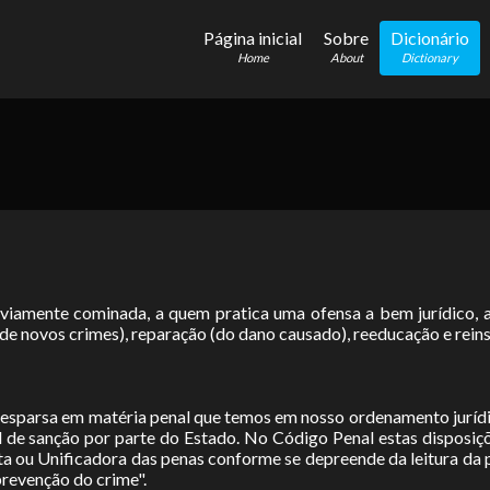
Página inicial
Sobre
Dicionário
Home
About
Dictionary
viamente cominada, a quem pratica uma ofensa a bem jurídico, a
de novos crimes), reparação (do dano causado), reeducação e reins
o esparsa em matéria penal que temos em nosso ordenamento juríd
el de sanção por parte do Estado. No Código Penal estas disposi
sta ou Unificadora das penas conforme se depreende da leitura da 
prevenção do crime".