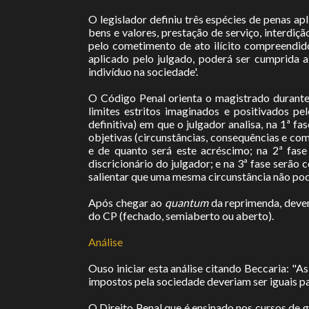
O legislador definiu três espécies de penas apl
bens e valores, prestação de serviço, interdiç
pelo cometimento de ato ilícito compreendid
aplicado pelo julgado, poderá ser cumprida a
indivíduo na sociedade'.
O Código Penal orienta o magistrado durante 
limites estritos imaginados e positivados pe
definitiva) em que o julgador analisa, na 1ª fa
objetivas (circunstâncias, consequências e co
e de quanto será este acréscimo; na 2ª fase 
discricionário do julgador; e na 3ª fase serã
salientar que uma mesma circunstância não po
Após chegar ao
quantum
da reprimenda, dever
do CP (fechado, semiaberto ou aberto).
Análise
Ouso iniciar esta análise citando Beccaria: "
impostos pela sociedade deveriam ser iguais 
O Direito Penal que é ensinado nos cursos de g