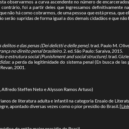
Basta observarmos a curva ascendente no número de encarcerados
contrário, foi a partir deles que ingressamos definitivamente 
que não há como cobrarmos, de uma pessoa que está presa, que el
o serão supridas de forma igual a dos demais cidadãos e que não
 delitos e das penas (Dei delictti e delle pene)
. trad. Paulo M. Oliv
ança no direito penal brasileiro
. 2. ed. São Paulo: Saraiva, 2015.
o e estrutura social (Punishment and social structure)
. trad. Gizl
didas
: a perda da legitimidade do sistema penal (En busca de las
 Revan, 2001.
, Alfredo Steffen Neto e Alysson Ramos Artuso)
os de literatura adulta e infantil na categoria Ensaio de Literatu
gre, apontado diversas vezes como o pior presídio do Brasil. [
Lin
médico do então maior presídio do Brasil.