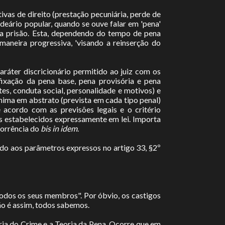
tivas de direito (prestação pecuniária, perde de
ideário popular, quando se ouve falar em 'pena'
 a prisão. Esta, dependendo do tempo de pena
maneira progressiva, 'visando a reinserção do
ráter discricionário permitido ao juiz com os
(fixação da pena base, pena provisória e pena
ntes, conduta social, personalidade e motivos) e
nima em abstrato (prevista em cada tipo penal)
e acordo com as previsões legais e o critério
es estabelecidos expressamente em lei. Importa
corrência do
bis in idem
.
ndo aos parâmetros expressos no artigo 33, §2º
todos os seus membros". Por óbvio, os castigos
ão é assim, todos sabemos.
oria do Crime e a Teoria da Pena. Ocorre que em