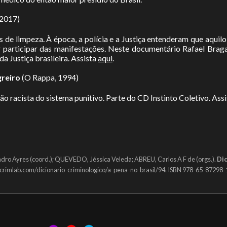
 2017)
 de limpeza. À época, a polícia e a Justiça entenderam que aquilo 
 participar das manifestações. Neste documentário Rafael Braga 
a Justiça brasileira. Assista
aqui
.
reiro
(O Rappa, 1994)
o racista do sistema punitivo. Parte do CD Instinto Coletivo. Ass
ndro Ayres (coord.); QUEVEDO, Jéssica Veleda; ABREU, Carlos A F de (orgs.).
Dic
w.crimlab.com/dicionario-criminologico/a-pena-no-brasil/94. ISBN 978-65-87298-