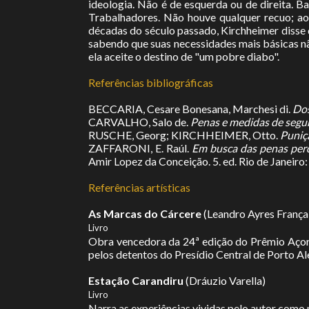
ideologia. Não é de esquerda ou de direita. 
Trabalhadores. Não houve qualquer recuo; ao 
décadas do século passado, Kirchheimer disse 
sabendo que suas necessidades mais básicas nã
ela aceite o destino de "um pobre diabo".
Referências bibliográficas
BECCARIA, Cesare Bonesana, Marchesi di.
Dos
CARVALHO, Salo de.
Penas e medidas de segur
RUSCHE, Georg; KIRCHHEIMER, Otto.
Puniçã
ZAFFARONI, E. Raúl.
Em busca das penas per
Amir Lopez da Conceição. 5. ed. Rio de Janeiro:
Referências artísticas
As Marcas do Cárcere
(Leandro Ayres França
Livro
Obra vencedora da 24ª edição do Prêmio Açorian
pelos detentos do Presídio Central de Porto Ale
Estação Carandiru
(Dráuzio Varella)
Livro
Narra as experiências vividas pelo autor como 