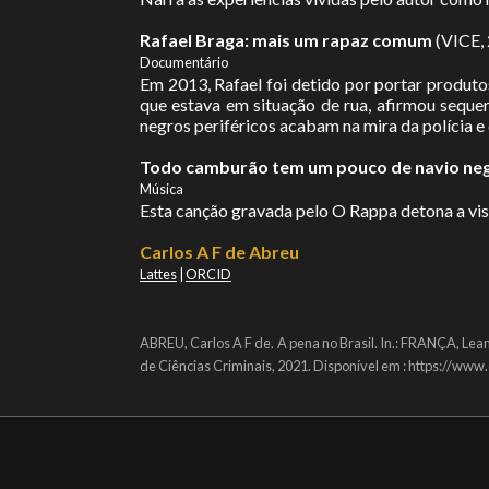
Rafael Braga: mais um rapaz comum
(VICE,
Documentário
Em 2013, Rafael foi detido por portar produtos
que estava em situação de rua, afirmou sequer
negros periféricos acabam na mira da polícia e d
Todo camburão tem um pouco de navio neg
Música
Esta canção gravada pelo O Rappa detona a visã
Carlos A F de Abreu
Lattes
|
ORCID
ABREU, Carlos A F de. A pena no Brasil. In.: FRANÇA, Lea
de Ciências Criminais, 2021. Disponível em : https://ww